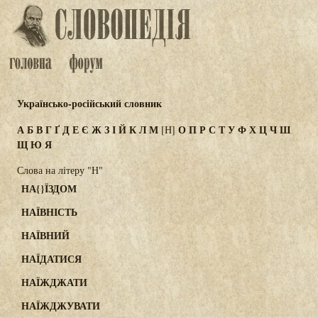
Українсько-російський словник
А
Б
В
Г
Ґ
Д
Е
Є
Ж
З
І
Й
К
Л
М
О
П
Р
С
Т
У
Ф
Х
Ц
Ч
Ш
[Н]
Щ
Ю
Я
Слова на літеру "Н"
НА{}ЇЗДОМ
НАЇВНІСТЬ
НАЇВНИЙ
НАЇДАТИСЯ
НАЇЖДЖАТИ
НАЇЖДЖУВАТИ