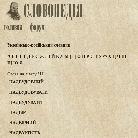
Українсько-російський словник
А
Б
В
Г
Ґ
Д
Е
Є
Ж
З
І
Й
К
Л
М
О
П
Р
С
Т
У
Ф
Х
Ц
Ч
Ш
[Н]
Щ
Ю
Я
Слова на літеру "Н"
НАДБУДОВНИЙ
НАДБУДОВУВАТИ
НАДБУДУВАТИ
НАДВІР
НАДВІРНИЙ
НАДВАРТІСТЬ