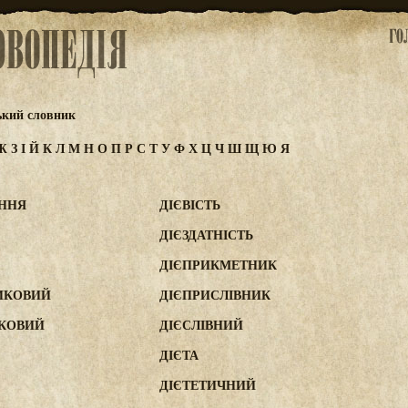
ький словник
Ж
З
І
Й
К
Л
М
Н
О
П
Р
С
Т
У
Ф
Х
Ц
Ч
Ш
Щ
Ю
Я
АННЯ
ДІЄВІСТЬ
ДІЄЗДАТНІСТЬ
ДІЄПРИКМЕТНИК
ИКОВИЙ
ДІЄПРИСЛІВНИК
ИКОВИЙ
ДІЄСЛІВНИЙ
ДІЄТА
ДІЄТЕТИЧНИЙ