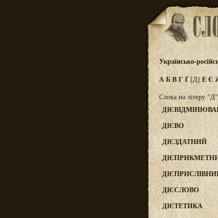
Українсько-російс
А
Б
В
Г
Ґ
Е
Є
[Д]
Слова на літеру "Д"
ДІЄВІДМІНЮВ
ДІЄВО
ДІЄЗДАТНИЙ
ДІЄПРИКМЕТН
ДІЄПРИСЛІВН
ДІЄСЛОВО
ДІЄТЕТИКА