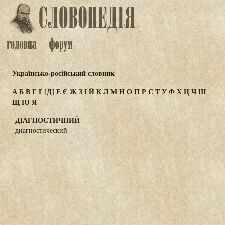
Українсько-російський словник
А
Б
В
Г
Ґ
[Д]
Е
Є
Ж
З
І
Й
К
Л
М
Н
О
П
Р
С
Т
У
Ф
Х
Ц
Ч
Ш
Щ
Ю
Я
ДІАГНОСТИЧНИЙ
диагностический