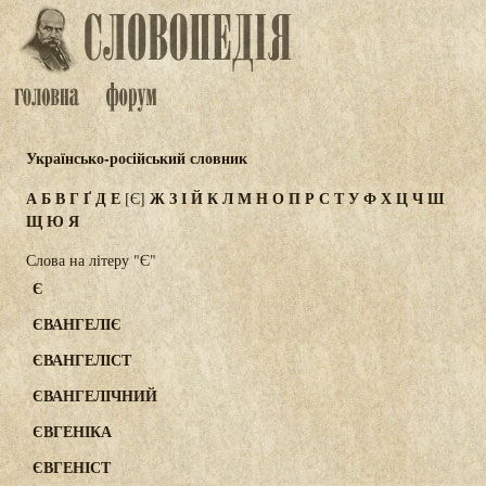
Українсько-російський словник
А
Б
В
Г
Ґ
Д
Е
Ж
З
І
Й
К
Л
М
Н
О
П
Р
С
Т
У
Ф
Х
Ц
Ч
Ш
[Є]
Щ
Ю
Я
Слова на літеру "Є"
Є
ЄВАНГЕЛІЄ
ЄВАНГЕЛІСТ
ЄВАНГЕЛІЧНИЙ
ЄВГЕНІКА
ЄВГЕНІСТ