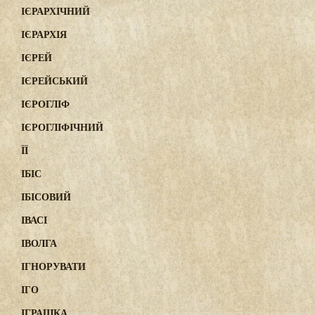
ІЄРАРХІЧНИЙ
ІЄРАРХІЯ
ІЄРЕЙ
ІЄРЕЙСЬКИЙ
ІЄРОГЛІФ
ІЄРОГЛІФІЧНИЙ
ЇЇ
ІБІС
ІБІСОВИЙ
ІВАСІ
ІВОЛГА
ІГНОРУВАТИ
ІГО
ІГРАШКА