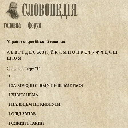
Українсько-російський словник
А
Б
В
Г
Ґ
Д
Е
Є
Ж
З
Й
К
Л
М
Н
О
П
Р
С
Т
У
Ф
Х
Ц
Ч
Ш
[І]
Щ
Ю
Я
Слова на літеру "І"
І
І ЗА ХОЛОДНУ ВОДУ НЕ ВІЗЬМЕТЬСЯ
І ЗНАКУ НЕМА
І ПАЛЬЦЕМ НЕ КИВНУТИ
І СЛІД ЗАПАВ
І СЯКИЙ І ТАКИЙ