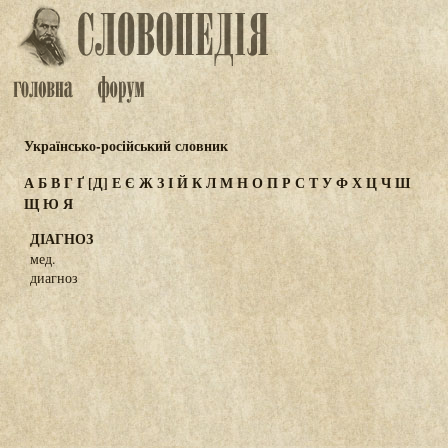
Українсько-російський словник
А
Б
В
Г
Ґ
[Д]
Е
Є
Ж
З
І
Й
К
Л
М
Н
О
П
Р
С
Т
У
Ф
Х
Ц
Ч
Ш
Щ
Ю
Я
ДІАГНОЗ
мед.
диагноз