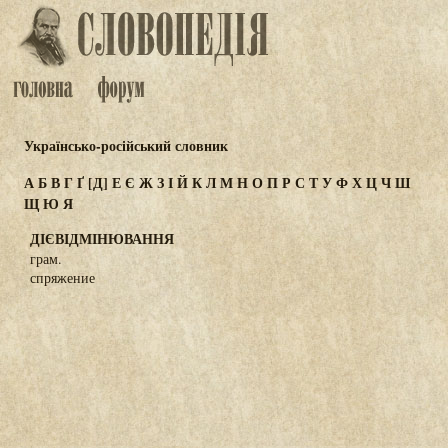
Українсько-російський словник
А
Б
В
Г
Ґ
[Д]
Е
Є
Ж
З
І
Й
К
Л
М
Н
О
П
Р
С
Т
У
Ф
Х
Ц
Ч
Ш
Щ
Ю
Я
ДІЄВІДМІНЮВАННЯ
грам.
спряжение