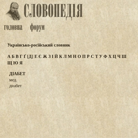
Українсько-російський словник
А
Б
В
Г
Ґ
[Д]
Е
Є
Ж
З
І
Й
К
Л
М
Н
О
П
Р
С
Т
У
Ф
Х
Ц
Ч
Ш
Щ
Ю
Я
ДІАБЕТ
мед.
диабет