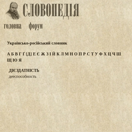
Українсько-російський словник
А
Б
В
Г
Ґ
[Д]
Е
Є
Ж
З
І
Й
К
Л
М
Н
О
П
Р
С
Т
У
Ф
Х
Ц
Ч
Ш
Щ
Ю
Я
ДІЄЗДАТНІСТЬ
дееспособность