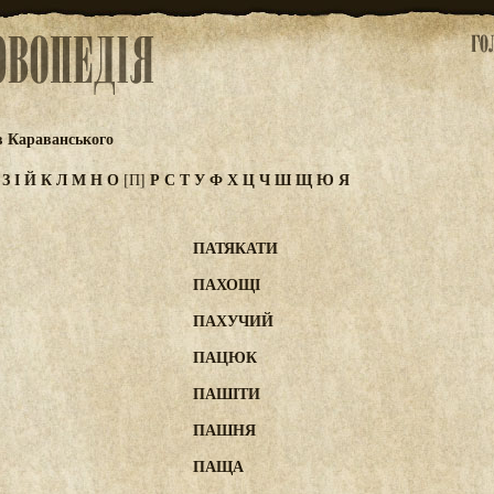
в Караванського
Ж
З
І
Й
К
Л
М
Н
О
Р
С
Т
У
Ф
Х
Ц
Ч
Ш
Щ
Ю
Я
[П]
ПАТЯКАТИ
ПАХОЩІ
ПАХУЧИЙ
ПАЦЮК
ПАШІТИ
ПАШНЯ
ПАЩА