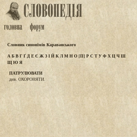
Словник синонімів Караванського
А
Б
В
Г
Ґ
Д
Е
Є
Ж
З
І
Й
К
Л
М
Н
О
[П]
Р
С
Т
У
Ф
Х
Ц
Ч
Ш
Щ
Ю
Я
ПАТРУЛЮВАТИ
див. ОХОРОНЯТИ.