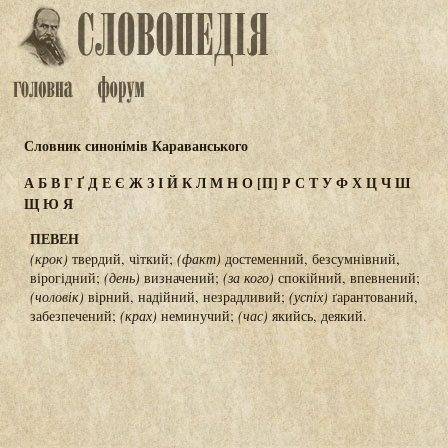
Словник синонімів Караванського
А
Б
В
Г
Ґ
Д
Е
Є
Ж
З
І
Й
К
Л
М
Н
О
[П]
Р
С
Т
У
Ф
Х
Ц
Ч
Ш
Щ
Ю
Я
ПЕВЕН
(крок)
твердий, чіткий;
(факт)
достеменний, безсумнівний,
вірогідний;
(день)
визначений;
(за кого)
спокійний, впевнений;
(чоловік)
вірний, надійний, незрадливий;
(успіх)
ґарантований,
забезпечений;
(крах)
неминучий;
(час)
якийсь, деякий.