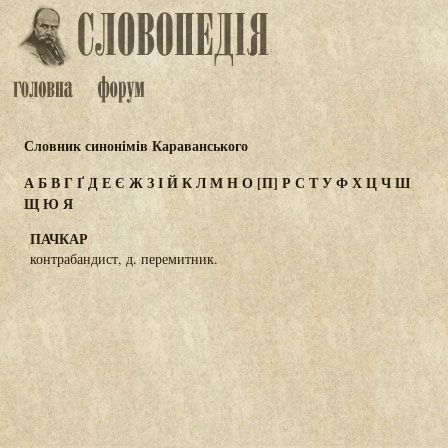
Словник синонімів Караванського
А
Б
В
Г
Ґ
Д
Е
Є
Ж
З
І
Й
К
Л
М
Н
О
[П]
Р
С
Т
У
Ф
Х
Ц
Ч
Ш
Щ
Ю
Я
ПАЧКАР
контрабандист, д. перемитник.