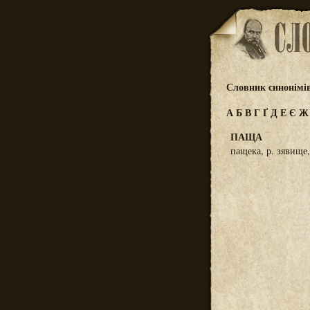
Словник синонімі
А
Б
В
Г
Ґ
Д
Е
Є
ПАЩА
пащека, р. зявище,