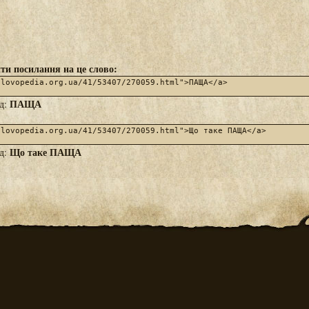
ти посилання на це слово:
ПАЩА
яд:
Що таке ПАЩА
яд: