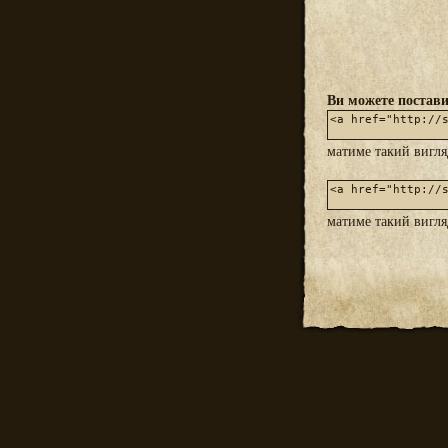
Ви можете постави
матиме такий вигл
матиме такий вигл