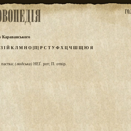
в Караванського
Ж
З
І
Й
К
Л
М
Н
О
[П]
Р
С
Т
У
Ф
Х
Ц
Ч
Ш
Щ
Ю
Я
 пастка;
(людська)
НЕҐ. рот; П. отвір.