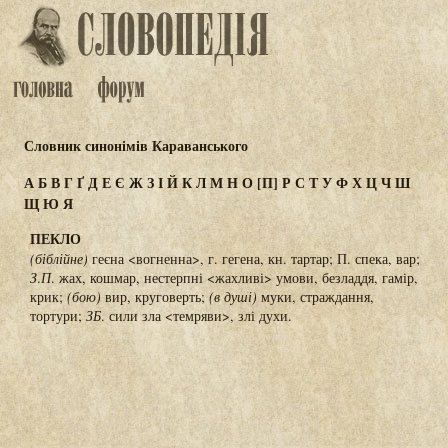
Словник синонімів Караванського
А
Б
В
Г
Ґ
Д
Е
Є
Ж
З
І
Й
К
Л
М
Н
О
[П]
Р
С
Т
У
Ф
Х
Ц
Ч
Ш
Щ
Ю
Я
ПЕКЛО
(біблійне)
геєна <вогненна>, г. гегена, кн. тартар; П. спека, вар;
З
.
П
. жах, кошмар, нестерпні <жахливі> умови, безладдя, гамір,
крик;
(бою)
вир, круговерть;
(в душі)
муки, страждання,
тортури;
ЗБ
. сили зла <темряви>, злі духи.