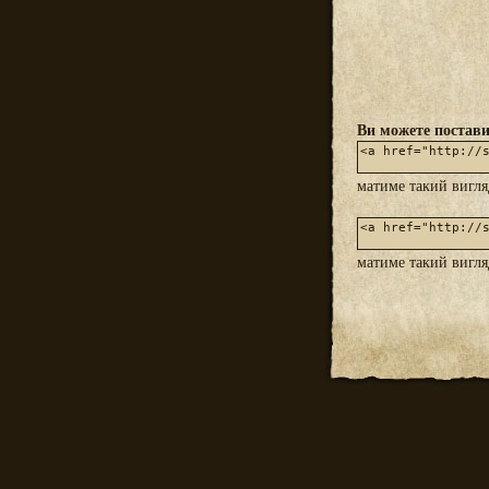
Ви можете постави
матиме такий вигл
матиме такий вигл