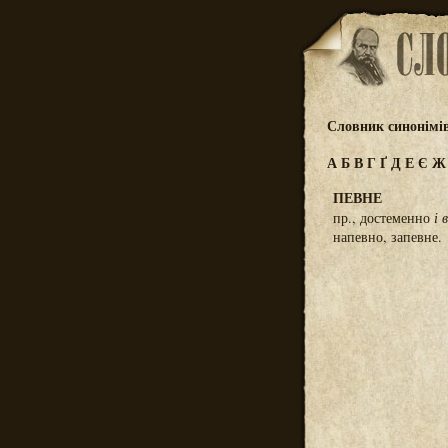
Словник синонімі
А
Б
В
Г
Ґ
Д
Е
Є
ПЕВНЕ
пр., достеменно
і 
напевно, запевне.