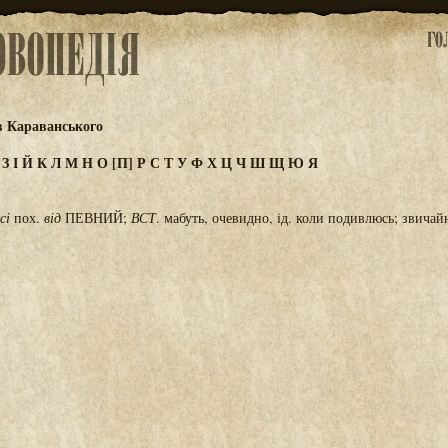
в Караванського
Ж
З
І
Й
К
Л
М
Н
О
[П]
Р
С
Т
У
Ф
Х
Ц
Ч
Ш
Щ
Ю
Я
всі
пох.
від
ПЕВНИЙ;
ВСТ
. мабуть, очевидно, ід. коли подивлюсь; звичайн