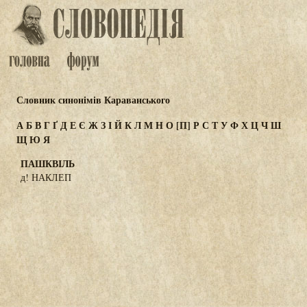
Словник синонімів Караванського
А
Б
В
Г
Ґ
Д
Е
Є
Ж
З
І
Й
К
Л
М
Н
О
[П]
Р
С
Т
У
Ф
Х
Ц
Ч
Ш
Щ
Ю
Я
ПАШКВІЛЬ
д! НАКЛЕП