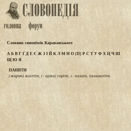
Словник синонімів Караванського
А
Б
В
Г
Ґ
Д
Е
Є
Ж
З
І
Й
К
Л
М
Н
О
[П]
Р
С
Т
У
Ф
Х
Ц
Ч
Ш
Щ
Ю
Я
ПАШІТИ
(жаром)
жахтіти,
(- щоки)
горіти, с. палати, палахкотіти.