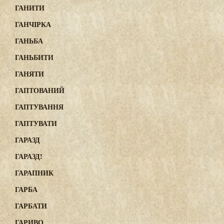
ГАНИТИ
ГАНЧІРКА
ГАНЬБА
ГАНЬБИТИ
ГАНЯТИ
ГАПТОВАНИЙ
ГАПТУВАННЯ
ГАПТУВАТИ
ГАРАЗД
ГАРАЗД!
ГАРАПНИК
ГАРБА
ГАРБАТИ
ГАРИВО