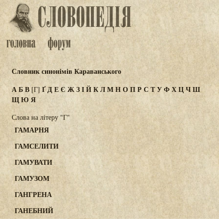
Словник синонімів Караванського
А
Б
В
Ґ
Д
Е
Є
Ж
З
І
Й
К
Л
М
Н
О
П
Р
С
Т
У
Ф
Х
Ц
Ч
Ш
[Г]
Щ
Ю
Я
Слова на літеру "Г"
ГАМАРНЯ
ГАМСЕЛИТИ
ГАМУВАТИ
ГАМУЗОМ
ГАНГРЕНА
ГАНЕБНИЙ