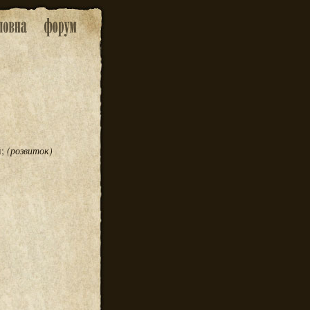
й;
(розвиток)