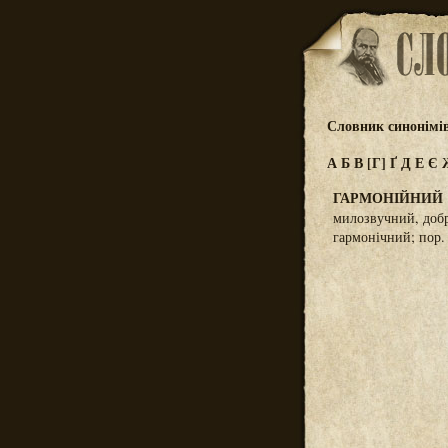
Словник синонімі
А
Б
В
[Г]
Ґ
Д
Е
Є
ГАРМОНІЙНИЙ
милозвучний, доб
гармонічний; по