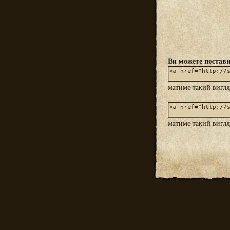
Ви можете постави
матиме такий вигл
матиме такий вигл