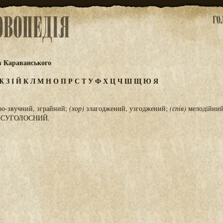
в Караванського
Ж
З
І
Й
К
Л
М
Н
О
П
Р
С
Т
У
Ф
Х
Ц
Ч
Ш
Щ
Ю
Я
ро-звучний, зграйний;
(хор)
злагоджений, узгоджений;
(спів)
мелодійни
р. СУГОЛОСНИЙ.