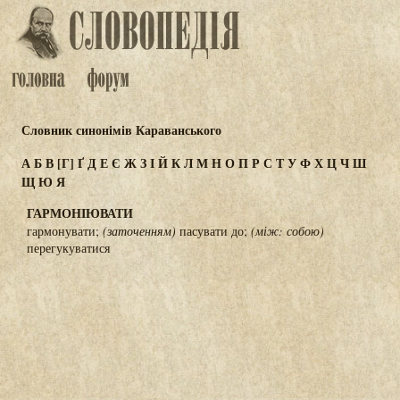
Словник синонімів Караванського
А
Б
В
[Г]
Ґ
Д
Е
Є
Ж
З
І
Й
К
Л
М
Н
О
П
Р
С
Т
У
Ф
Х
Ц
Ч
Ш
Щ
Ю
Я
ГАРМОНІЮВАТИ
гармонувати;
(заточенням)
пасувати до;
(між: собою)
перегукуватися