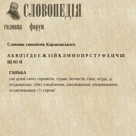
Словник синонімів Караванського
А
Б
В
[Г]
Ґ
Д
Е
Є
Ж
З
І
Й
К
Л
М
Н
О
П
Р
С
Т
У
Ф
Х
Ц
Ч
Ш
Щ
Ю
Я
ГАНЬБА
(на цілий світ)
соромота, страм, безчестя, гана, огуда, д.
осудовисько;
(дія)
ганьблення, паплюження, очорнювання,
ославлювання; (!) сором!