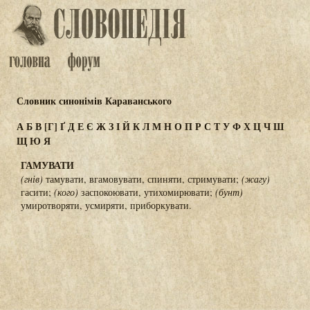
Словник синонімів Караванського
А
Б
В
[Г]
Ґ
Д
Е
Є
Ж
З
І
Й
К
Л
М
Н
О
П
Р
С
Т
У
Ф
Х
Ц
Ч
Ш
Щ
Ю
Я
ГАМУВАТИ
(гнів)
тамувати, вгамовувати, спиняти, стримувати;
(жагу)
гасити;
(кого)
заспокоювати, утихомирювати;
(бунт)
умиротворяти, усмиряти, приборкувати.