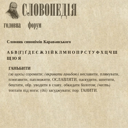
Словник синонімів Караванського
А
Б
В
[Г]
Ґ
Д
Е
Є
Ж
З
І
Й
К
Л
М
Н
О
П
Р
С
Т
У
Ф
Х
Ц
Ч
Ш
Щ
Ю
Я
ГАНЬБИТИ
(за щось)
соромити;
(вкривати ганьбою)
неславити, плямувати,
плюгавити, паплюжити, ОСЛАВЛЯТИ, паскудити, шпетити,
бештати, обр. уводити в славу, обкидати болотом;
(честь)
топтати під ноги;
(дії)
засуджувати; пор. ГАНИТИ.