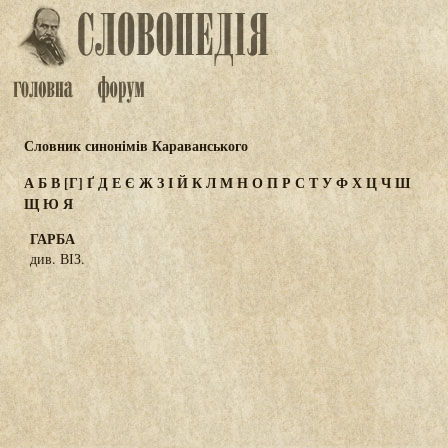
Словник синонімів Караванського
А
Б
В
[Г]
Ґ
Д
Е
Є
Ж
З
І
Й
К
Л
М
Н
О
П
Р
С
Т
У
Ф
Х
Ц
Ч
Ш
Щ
Ю
Я
ГАРБА
див. ВІЗ.