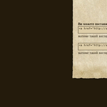
Ви можете постави
матиме такий вигл
матиме такий вигл