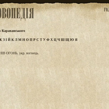
в Караванського
Ж
З
І
Й
К
Л
М
Н
О
П
Р
С
Т
У
Ф
Х
Ц
Ч
Ш
Щ
Ю
Я
В ОГОНЬ, укр. вогнець.