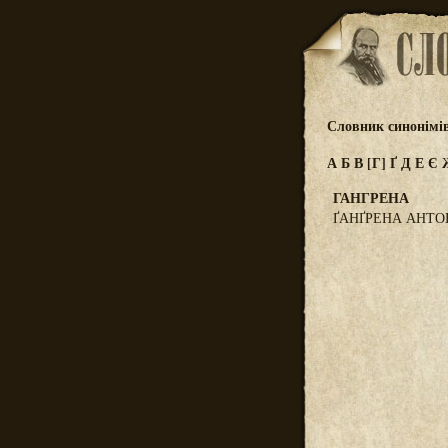
Словник синонімі
А
Б
В
[Г]
Ґ
Д
Е
Є
ГАНГРЕНА
ҐАНҐРЕНА АНТОНІ