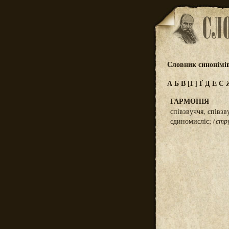
Словник синонімі
А
Б
В
[Г]
Ґ
Д
Е
Є
ГАРМОНІЯ
співзвуччя, співзв
єдиномисліє;
(стр