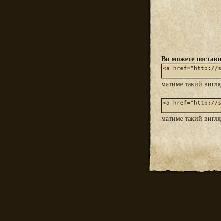
Ви можете постави
матиме такий вигл
матиме такий вигл