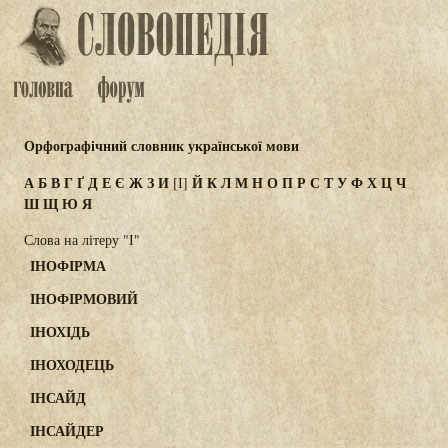
Орфографічний словник української мови
А
Б
В
Г
Ґ
Д
Е
Є
Ж
З
И
Й
К
Л
М
Н
О
П
Р
С
Т
У
Ф
Х
Ц
Ч
[І]
Ш
Щ
Ю
Я
Слова на літеру "І"
ІНОФІРМА
ІНОФІРМОВИЙ
ІНОХІДЬ
ІНОХОДЕЦЬ
ІНСАЙД
ІНСАЙДЕР