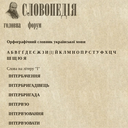
Орфографічний словник української мови
А
Б
В
Г
Ґ
Д
Е
Є
Ж
З
И
Й
К
Л
М
Н
О
П
Р
С
Т
У
Ф
Х
Ц
Ч
[І]
Ш
Щ
Ю
Я
Слова на літеру "І"
ІНТЕРБАЧЕННЯ
ІНТЕРБРИГАДІВЕЦЬ
ІНТЕРБРИГАДА
ІНТЕРВ'Ю
ІНТЕРВ'ЮВАННЯ
ІНТЕРВ'ЮВАТИ