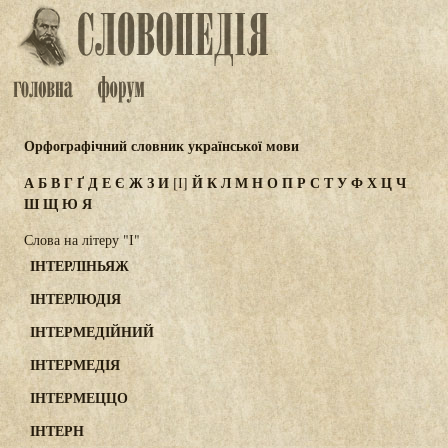
Орфографічний словник української мови
А
Б
В
Г
Ґ
Д
Е
Є
Ж
З
И
Й
К
Л
М
Н
О
П
Р
С
Т
У
Ф
Х
Ц
Ч
[І]
Ш
Щ
Ю
Я
Слова на літеру "І"
ІНТЕРЛІНЬЯЖ
ІНТЕРЛЮДІЯ
ІНТЕРМЕДІЙНИЙ
ІНТЕРМЕДІЯ
ІНТЕРМЕЦЦО
ІНТЕРН