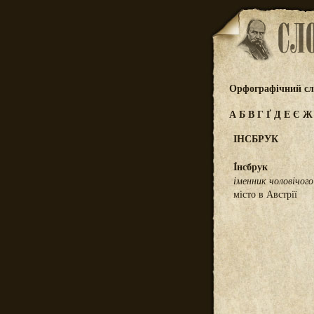
Орфографічний сл
А
Б
В
Г
Ґ
Д
Е
Є
ІНСБРУК
І́нсбрук
іменник чоловічого
місто в Австрії