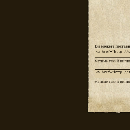
Ви можете постави
матиме такий вигл
матиме такий вигл