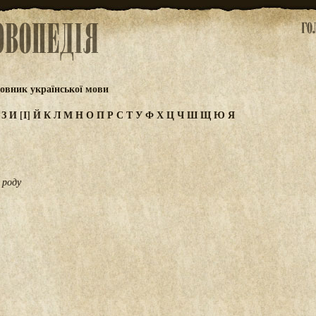
овник української мови
Ж
З
И
[І]
Й
К
Л
М
Н
О
П
Р
С
Т
У
Ф
Х
Ц
Ч
Ш
Щ
Ю
Я
 роду