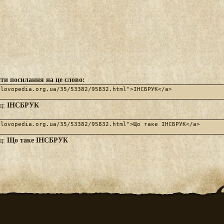
ти посилання на це слово:
ІНСБРУК
яд:
Що таке ІНСБРУК
яд: