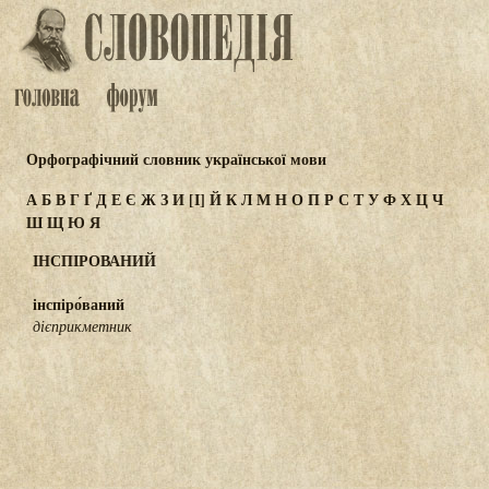
Орфографічний словник української мови
А
Б
В
Г
Ґ
Д
Е
Є
Ж
З
И
[І]
Й
К
Л
М
Н
О
П
Р
С
Т
У
Ф
Х
Ц
Ч
Ш
Щ
Ю
Я
ІНСПІРОВАНИЙ
інспіро́ваний
дієприкметник