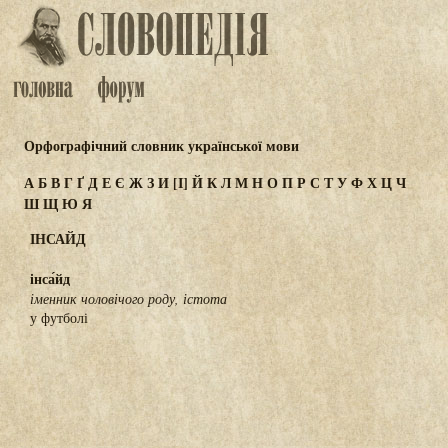
Орфографічний словник української мови
А
Б
В
Г
Ґ
Д
Е
Є
Ж
З
И
[І]
Й
К
Л
М
Н
О
П
Р
С
Т
У
Ф
Х
Ц
Ч
Ш
Щ
Ю
Я
ІНСАЙД
інса́йд
іменник чоловічого роду, істота
у футболі