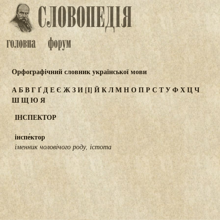
Орфографічний словник української мови
А
Б
В
Г
Ґ
Д
Е
Є
Ж
З
И
[І]
Й
К
Л
М
Н
О
П
Р
С
Т
У
Ф
Х
Ц
Ч
Ш
Щ
Ю
Я
ІНСПЕКТОР
інспе́ктор
іменник чоловічого роду, істота