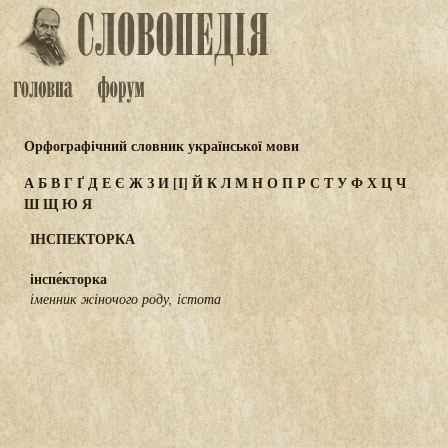
Орфографічний словник української мови
А
Б
В
Г
Ґ
Д
Е
Є
Ж
З
И
[І]
Й
К
Л
М
Н
О
П
Р
С
Т
У
Ф
Х
Ц
Ч
Ш
Щ
Ю
Я
ІНСПЕКТОРКА
інспе́кторка
іменник жіночого роду, істота