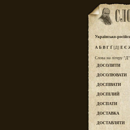
Українсько-російс
А
Б
В
Г
Ґ
Е
Є
[Д]
Слова на літеру "Д"
ДОСОЛИТИ
ДОСОЛЮВАТИ
ДОСПІВАТИ
ДОСПІЛИЙ
ДОСПАТИ
ДОСТАВКА
ДОСТАВЛЯТИ