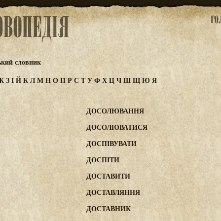
ький словник
Ж
З
І
Й
К
Л
М
Н
О
П
Р
С
Т
У
Ф
Х
Ц
Ч
Ш
Щ
Ю
Я
ДОСОЛЮВАННЯ
ДОСОЛЮВАТИСЯ
ДОСПІВУВАТИ
ДОСПІТИ
ДОСТАВИТИ
ДОСТАВЛЯННЯ
ДОСТАВНИК