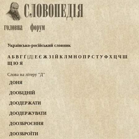
Українсько-російський словник
А
Б
В
Г
Ґ
Е
Є
Ж
З
І
Й
К
Л
М
Н
О
П
Р
С
Т
У
Ф
Х
Ц
Ч
Ш
[Д]
Щ
Ю
Я
Слова на літеру "Д"
ДОНЯ
ДООБІДНІЙ
ДООДЕРЖАТИ
ДООДЕРЖУВАТИ
ДООЗБРОЄННЯ
ДООЗБРОЇТИ