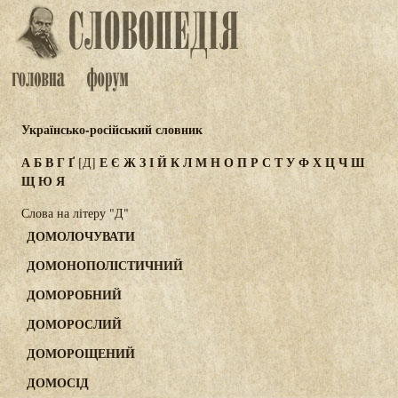
Українсько-російський словник
А
Б
В
Г
Ґ
Е
Є
Ж
З
І
Й
К
Л
М
Н
О
П
Р
С
Т
У
Ф
Х
Ц
Ч
Ш
[Д]
Щ
Ю
Я
Слова на літеру "Д"
ДОМОЛОЧУВАТИ
ДОМОНОПОЛІСТИЧНИЙ
ДОМОРОБНИЙ
ДОМОРОСЛИЙ
ДОМОРОЩЕНИЙ
ДОМОСІД