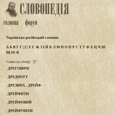
Українсько-російський словник
А
Б
В
Г
Ґ
Е
Є
Ж
З
І
Й
К
Л
М
Н
О
П
Р
С
Т
У
Ф
Х
Ц
Ч
Ш
[Д]
Щ
Ю
Я
Слова на літеру "Д"
ДРЕГОВИЧІ
ДРЕДНОУТ
ДРЕЗИНА , ДРЕЙФ
ДРЕЙФИТИ
ДРЕЙФОВИЙ
ДРЕЙФУВАТИ