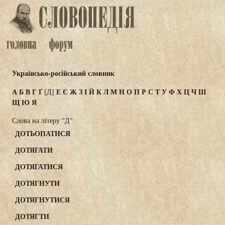
Українсько-російський словник
А
Б
В
Г
Ґ
Е
Є
Ж
З
І
Й
К
Л
М
Н
О
П
Р
С
Т
У
Ф
Х
Ц
Ч
Ш
[Д]
Щ
Ю
Я
Слова на літеру "Д"
ДОТЬОПАТИСЯ
ДОТЯГАТИ
ДОТЯГАТИСЯ
ДОТЯГНУТИ
ДОТЯГНУТИСЯ
ДОТЯГТИ