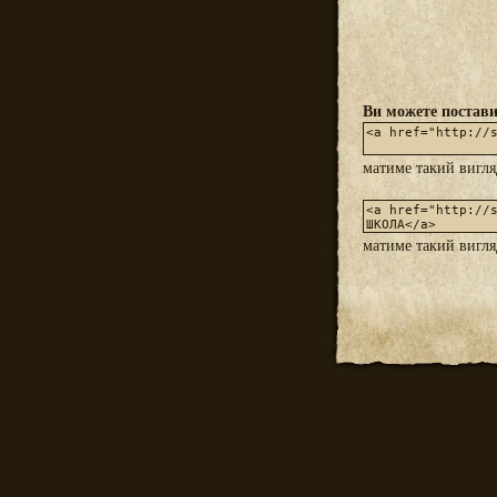
Ви можете постави
матиме такий вигл
матиме такий вигл