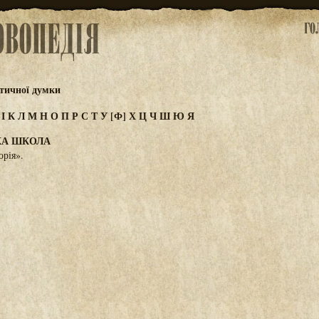
тичної думки
З
І
К
Л
М
Н
О
П
Р
С
Т
У
[Ф]
Х
Ц
Ч
Ш
Ю
Я
КА ШКОЛА
орія».