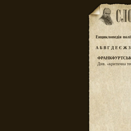
Енциклопедія полі
А
Б
В
Г
Д
Е
Є
Ж
ФРАНКФУРТСЬ
Див. «критична те