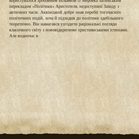
користувалося зробленим Вільямом із Мербека латинським
перекладом «Політики» Аристотеля, недоступної Заходу з
античних часів. Аквінський добре знав перебіг тогочасних
політичних подій, хоча й підходив до політики здебільшого
теоретично. Він намагався узгодити раціональні погляди
класичного світу з нововідкритими християнськими істинами.
Але водночас в