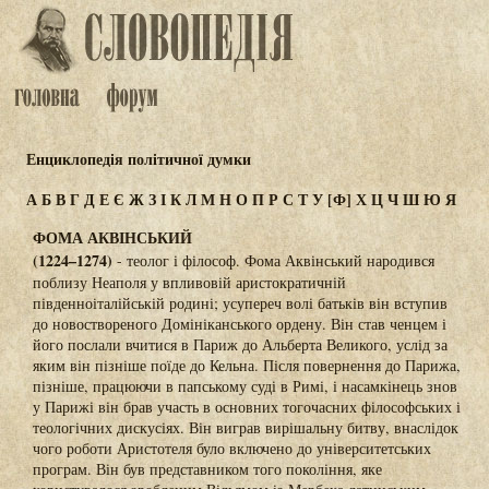
Енциклопедія політичної думки
А
Б
В
Г
Д
Е
Є
Ж
З
І
К
Л
М
Н
О
П
Р
С
Т
У
[Ф]
Х
Ц
Ч
Ш
Ю
Я
ФОМА АКВІНСЬКИЙ
(1224–1274)
- теолог і філософ. Фома Аквінський народився
поблизу Неаполя у впливовій аристократичній
південноіталійській родині; усупереч волі батьків він вступив
до новоствореного Домініканського ордену. Він став ченцем і
його послали вчитися в Париж до Альберта Великого, услід за
яким він пізніше поїде до Кельна. Після повернення до Парижа,
пізніше, працюючи в папському суді в Римі, і насамкінець знов
у Парижі він брав участь в основних тогочасних філософських і
теологічних дискусіях. Він виграв вирішальну битву, внаслідок
чого роботи Аристотеля було включено до університетських
програм. Він був представником того покоління, яке