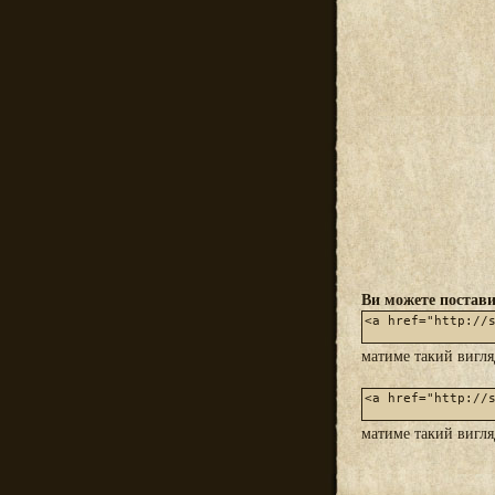
Ви можете постави
матиме такий вигл
матиме такий вигл