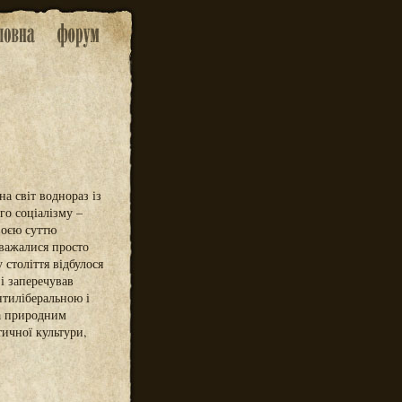
а світ воднораз із
го соціалізму –
воєю суттю
вважалися просто
 століття відбулося
і заперечував
нтиліберальною і
ла природним
ичної культури,