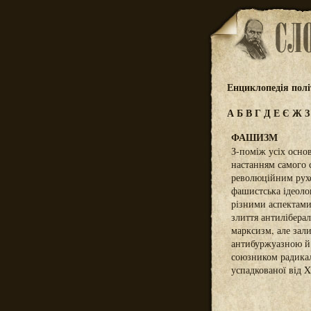
Енциклопедія полі
А
Б
В
Г
Д
Е
Є
Ж
ФАШИЗМ
З-поміж усіх основ
настанням самого 
революційним рухо
фашистська ідеолог
різними аспектами 
злиття антиліберал
марксизм, але зал
антибуржуазною й 
союзником радикал
успадкованої від X