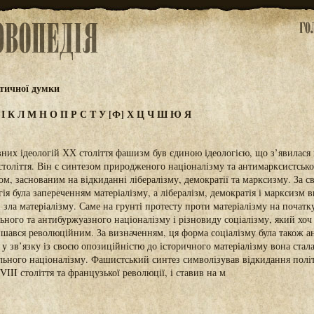
тичної думки
З
І
К
Л
М
Н
О
П
Р
С
Т
У
[Ф]
Х
Ц
Ч
Ш
Ю
Я
них ідеологій ХХ століття фашизм був єдиною ідеологією, що з’явилася н
століття. Він є синтезом природженого націоналізму та антимарксистсько
м, заснованим на відкиданні лібералізму, демократії та марксизму. За с
ія була запереченням матеріалізму, а лібералізм, демократія і марксизм 
зла матеріалізму. Саме на грунті протесту проти матеріалізму на початку
ьного та антибуржуазного націоналізму і різновиду соціалізму, який хоч 
ишався революційним. За визначенням, ця форма соціалізму була також а
у зв’язку із своєю опозиційністю до історичного матеріалізму вона ста
ьного націоналізму. Фашистський синтез символізував відкидання політ
VIII століття та французької революції, і ставив на м