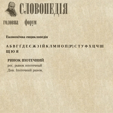
Eкономічна енциклопедія
А
Б
В
Г
Ґ
Д
Е
Є
Ж
З
І
Й
К
Л
М
Н
О
П
[Р]
С
Т
У
Ф
Х
Ц
Ч
Ш
Щ
Ю
Я
РИНОК ІПОТЕЧНИЙ
рос. рынок ипотечный
Див. Іпотечний ринок.