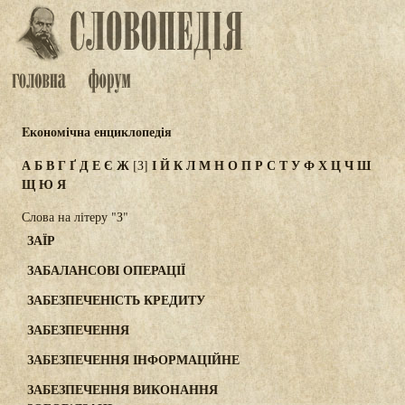
Eкономічна енциклопедія
А
Б
В
Г
Ґ
Д
Е
Є
Ж
І
Й
К
Л
М
Н
О
П
Р
С
Т
У
Ф
Х
Ц
Ч
Ш
[З]
Щ
Ю
Я
Слова на літеру "З"
ЗАЇР
ЗАБАЛАНСОВІ ОПЕРАЦІЇ
ЗАБЕЗПЕЧЕНІСТЬ КРЕДИТУ
ЗАБЕЗПЕЧЕННЯ
ЗАБЕЗПЕЧЕННЯ ІНФОРМАЦІЙНЕ
ЗАБЕЗПЕЧЕННЯ ВИКОНАННЯ