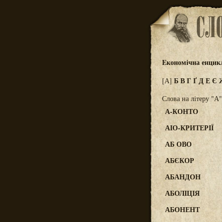
Eкономічна енцик
Б
В
Г
Ґ
Д
Е
Є
[А]
Слова на літеру "А"
А-КОНТО
АІО-КРИТЕРІЇ
АБ ОВО
АБЄКОР
АБАНДОН
АБОЛІЦІЯ
АБОНЕНТ