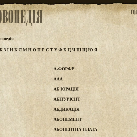
лопедія
Ж
З
І
Й
К
Л
М
Н
О
П
Р
С
Т
У
Ф
Х
Ц
Ч
Ш
Щ
Ю
Я
А-ФОРФЕ
ААА
АБ'ЮРАЦІЯ
АБІТУРІЄНТ
АБДИКАЦІЯ
АБОНЕМЕНТ
АБОНЕНТНА ПЛАТА