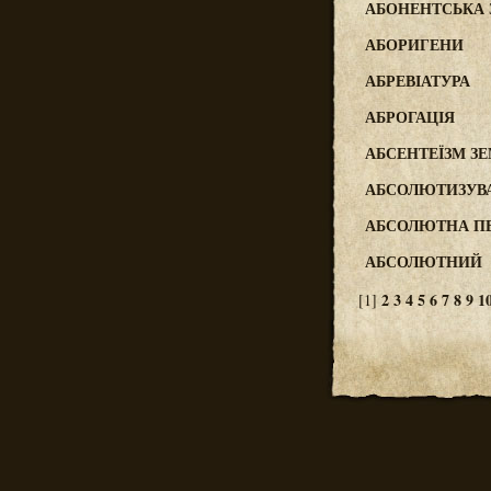
АБОНЕНТСЬКА 
АБОРИГЕНИ
АБРЕВІАТУРА
АБРОГАЦІЯ
АБСЕНТЕЇЗМ З
АБСОЛЮТИЗУВ
АБСОЛЮТНА ПЕ
АБСОЛЮТНИЙ
2
3
4
5
6
7
8
9
1
[1]