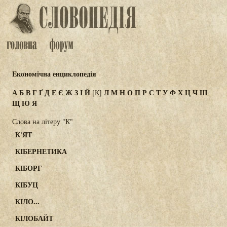
Eкономічна енциклопедія
А
Б
В
Г
Ґ
Д
Е
Є
Ж
З
І
Й
Л
М
Н
О
П
Р
С
Т
У
Ф
Х
Ц
Ч
Ш
[К]
Щ
Ю
Я
Слова на літеру "К"
К'ЯТ
КІБЕРНЕТИКА
КІБОРГ
КІБУЦ
КІЛО...
КІЛОБАЙТ