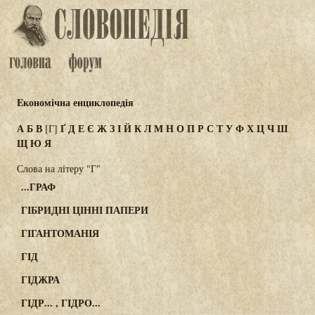
Eкономічна енциклопедія
А
Б
В
Ґ
Д
Е
Є
Ж
З
І
Й
К
Л
М
Н
О
П
Р
С
Т
У
Ф
Х
Ц
Ч
Ш
[Г]
Щ
Ю
Я
Слова на літеру "Г"
...ГРАФ
ГІБРИДНІ ЦІННІ ПАПЕРИ
ГІГАНТОМАНІЯ
ГІД
ГІДЖРА
ГІДР... , ГІДРО...