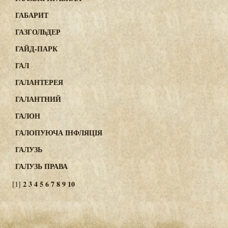
ГАБАРИТ
ГАЗГОЛЬДЕР
ГАЙД-ПАРК
ГАЛ
ГАЛАНТЕРЕЯ
ГАЛАНТНИЙ
ГАЛОН
ГАЛОПУЮЧА ІНФЛЯЦІЯ
ГАЛУЗЬ
ГАЛУЗЬ ПРАВА
2
3
4
5
6
7
8
9
10
[1]