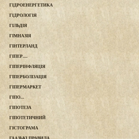
ГІДРОЕНЕРГЕТИКА
ГІДРОЛОГІЯ
ГІЛЬДІЯ
ГІМНАЗІЯ
ГІНТЕРЛАНД
ГІПЕР....
ГІПЕРІНФЛЯЦІЯ
ГІПЕРБОЛІЗАЦІЯ
ГІПЕРМАРКЕТ
ГІПО...
ГІПОТЕЗА
ГІПОТЕТИЧНИЙ
ГІСТОГРАМА
ГААЗЬКІ ПРАВИЛА