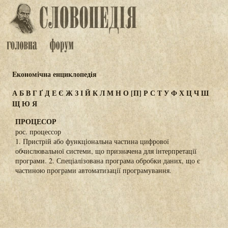
Eкономічна енциклопедія
А
Б
В
Г
Ґ
Д
Е
Є
Ж
З
І
Й
К
Л
М
Н
О
[П]
Р
С
Т
У
Ф
Х
Ц
Ч
Ш
Щ
Ю
Я
ПРОЦЕСОР
рос. процессор
1. Пристрій або функціональна частина цифрової
обчислювальної системи, що призначена для інтерпретації
програми. 2. Спеціалізована програма обробки даних, що є
частиною програми автоматизації програмування.